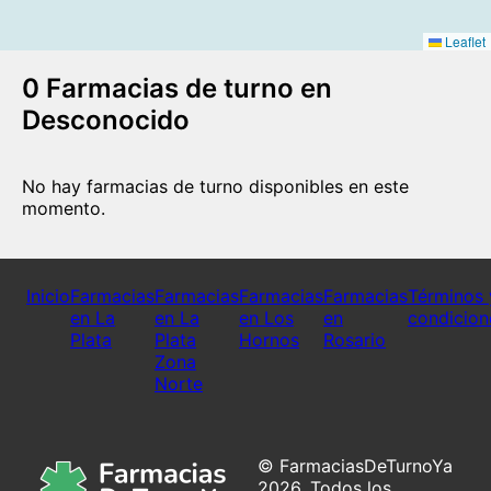
Leaflet
0 Farmacias de turno en
Desconocido
No hay farmacias de turno disponibles en este
momento.
Inicio
Farmacias
Farmacias
Farmacias
Farmacias
Términos 
en La
en La
en Los
en
condicion
Plata
Plata
Hornos
Rosario
Zona
Norte
© FarmaciasDeTurnoYa
2026. Todos los