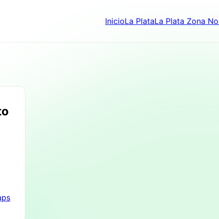
Inicio
La Plata
La Plata Zona No
to
aps