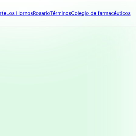
rte
Los Hornos
Rosario
Términos
Colegio de farmacéuticos