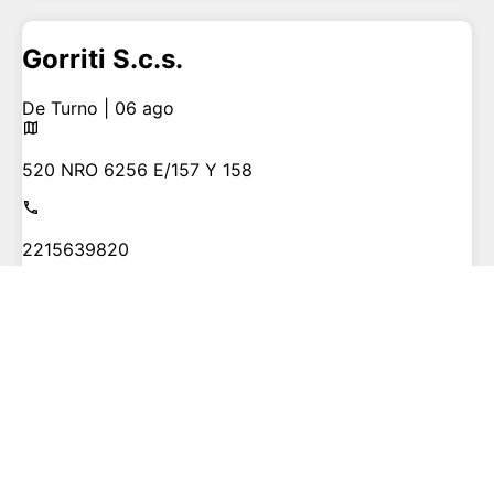
Gorriti S.c.s.
De Turno | 06 ago
520 NRO 6256 E/157 Y 158
2215639820
Ver en Google Maps
Ver en Waze
Leyes S.c.s.
De Turno | 06 ago