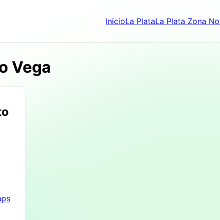
Inicio
La Plata
La Plata Zona No
mo Vega
to
aps