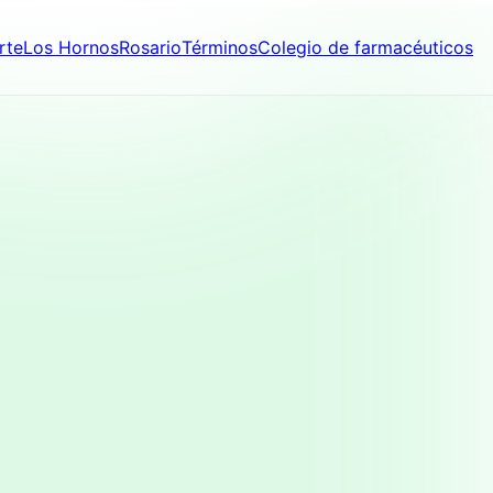
rte
Los Hornos
Rosario
Términos
Colegio de farmacéuticos