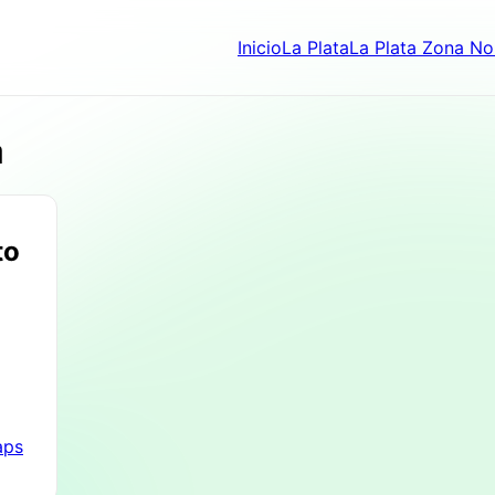
Inicio
La Plata
La Plata Zona No
a
to
aps