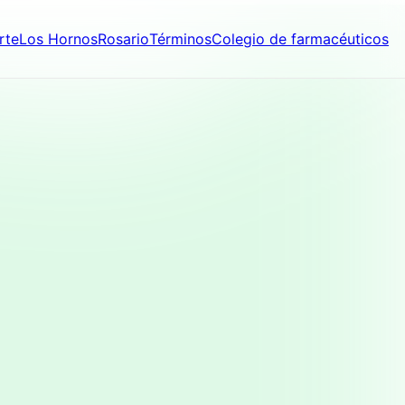
rte
Los Hornos
Rosario
Términos
Colegio de farmacéuticos