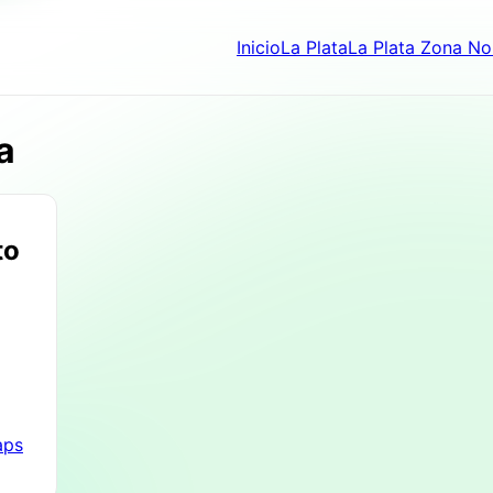
Inicio
La Plata
La Plata Zona No
a
to
aps