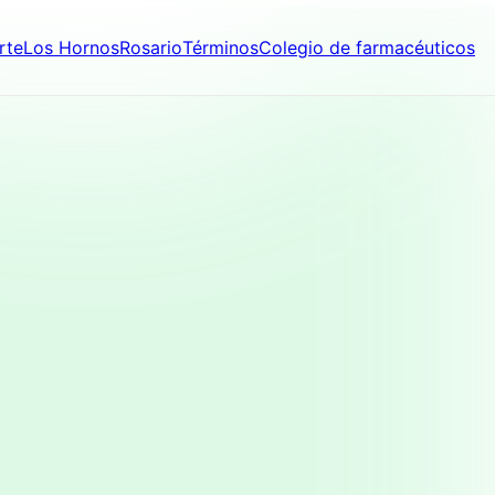
rte
Los Hornos
Rosario
Términos
Colegio de farmacéuticos