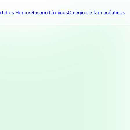
rte
Los Hornos
Rosario
Términos
Colegio de farmacéuticos