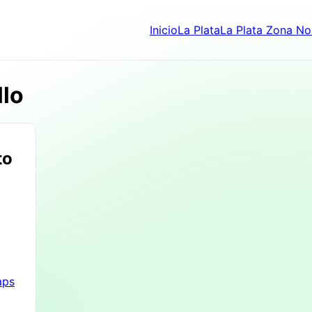
Inicio
La Plata
La Plata Zona No
llo
to
aps