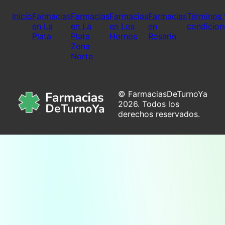
Inicio
Farmacias
Farmacias
Farmacias
Farmacias
Términos 
en La
en La
en Los
en
condicion
Plata
Plata
Hornos
Rosario
Zona
Norte
© FarmaciasDeTurnoYa
2026. Todos los
derechos reservados.