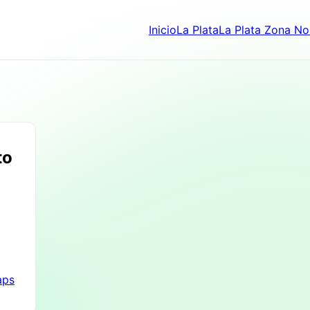
Inicio
La Plata
La Plata Zona No
to
aps