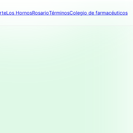
rte
Los Hornos
Rosario
Términos
Colegio de farmacéuticos