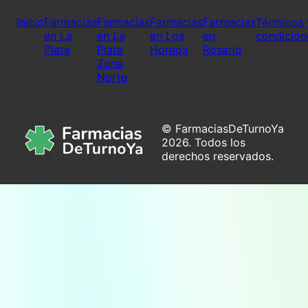
Inicio
Farmacias
Farmacias
Farmacias
Farmacias
Términos 
en La
en La
en Los
en
condicion
Plata
Plata
Hornos
Rosario
Zona
Norte
© FarmaciasDeTurnoYa
2026. Todos los
derechos reservados.