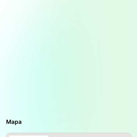
dispone de productos de
perfumería
y
cuidado
personal
, lo que permite a los clientes realizar
sus compras de manera integral. Por ejemplo, los
visitantes pueden encontrar desodorantes,
champús, jabones y una variedad de cosméticos
en sus estanterías. Esto no solo facilita la
experiencia de compra, sino que también brinda
comodidad a las familias, ya que es posible
adquirir artículos para bebés, como pañales y
toallitas húmedas, sin necesidad de desplazarse
a otros comercios. A través de esta
diversificación en su oferta de productos,
Botiquin se posiciona como un comercio de
proximidad indispensable.
La atención al cliente también juega un papel
fundamental en la experiencia que brinda
Botiquin. Aunque las opiniones son limitadas, la
única reseña disponible otorga una calificación
Mapa
de cinco estrellas, indicando que los clientes
valoran positivamente el servicio recibido. Este
tipo de comentarios sugiere que la atención es