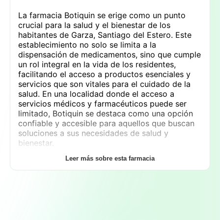
La farmacia Botiquin se erige como un punto
crucial para la salud y el bienestar de los
habitantes de Garza, Santiago del Estero. Este
establecimiento no solo se limita a la
dispensación de medicamentos, sino que cumple
un rol integral en la vida de los residentes,
facilitando el acceso a productos esenciales y
servicios que son vitales para el cuidado de la
salud. En una localidad donde el acceso a
servicios médicos y farmacéuticos puede ser
limitado, Botiquin se destaca como una opción
confiable y accesible para aquellos que buscan
soluciones a sus necesidades de salud y
bienestar.
Leer más sobre esta farmacia
Entre los servicios que ofrece Botiquin se
encuentra una amplia gama de
medicamentos
,
que abarcan desde fármacos de uso común
hasta productos específicos que pueden ser
requeridos por sus clientes. Además de los
medicamentos recetados, la farmacia también