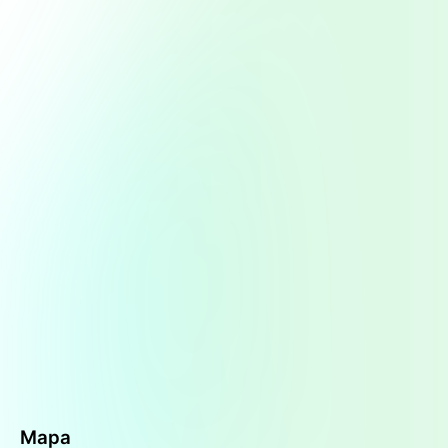
obtener productos de salud. La farmacia se
especializa en ofrecer una gama de
medicamentos de uso común y artículos de
primeros auxilios, lo que la convierte en un pilar
de atención farmacéutica primaria en la zona.
Además, es importante destacar que el botiquín
también opera como perfumería y tienda de
regalos, lo que amplía su oferta y hace que los
clientes puedan encontrar diversos productos en
un solo lugar. Esta diversificación de servicios es
muy valorada en comunidades de menor
tamaño, donde la variedad de comercios puede
ser limitada.
El horario de atención del
Botiquín de Farmacia
Santa Isabel
es bastante amplio, funcionando de
lunes a sábado de 9:00 a 12:30 y de 16:30 a
21:00 horas
. Esta franja horaria permite a los
clientes acceder a sus productos en momentos
convenientes, y también cuenta con una línea
telefónica directa al (0298) 4480908, lo que
Mapa
facilita que los usuarios realicen consultas sobre