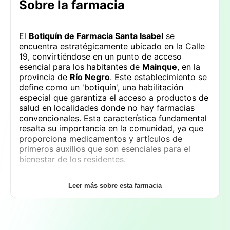
Sobre la farmacia
El
Botiquín de Farmacia Santa Isabel
se
encuentra estratégicamente ubicado en la Calle
19, convirtiéndose en un punto de acceso
esencial para los habitantes de
Mainque
, en la
provincia de
Río Negro
. Este establecimiento se
define como un 'botiquín', una habilitación
especial que garantiza el acceso a productos de
salud en localidades donde no hay farmacias
convencionales. Esta característica fundamental
resalta su importancia en la comunidad, ya que
proporciona medicamentos y artículos de
primeros auxilios que son esenciales para el
bienestar de los residentes.
Una de las principales ventajas del
Botiquín de
Leer más sobre esta farmacia
Farmacia Santa Isabel
es su cercanía y
accesibilidad. Para los habitantes de
Mainque
,
representa un alivio y comodidad, evitando la
necesidad de viajar a otras ciudades para