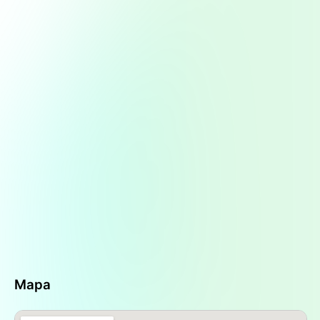
las diversas necesidades de la población local.
Entre sus principales servicios se encuentra la
dispensación de medicamentos recetados y de
venta libre
, lo que incluye desde analgésicos,
antiinflamatorios, hasta tratamientos específicos
que son esenciales para el bienestar de los
pacientes. Además, la farmacia proporciona
asesoramiento profesional
a través de su
personal farmacéutico, quien está capacitado
para brindar orientación sobre el uso correcto
de los medicamentos y resolver dudas sobre
tratamientos. También se puede encontrar una
selección de productos de
perfumería
y
cuidado personal
, así como artículos básicos
para la higiene y bienestar diario, convirtiendo a
la farmacia en un lugar multifuncional para la
salud y el cuidado personal de la comunidad.
Para quienes deseen visitar la Farmacia Brea
Mapa
Pozo, es importante conocer su
información de
contacto
y horarios. La farmacia cuenta con un
número telefónico que permite a los clientes