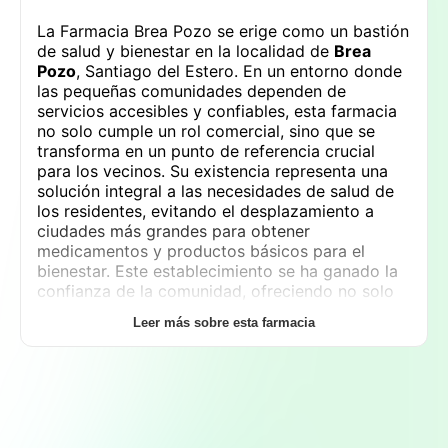
La Farmacia Brea Pozo se erige como un bastión
de salud y bienestar en la localidad de
Brea
Pozo
, Santiago del Estero. En un entorno donde
las pequeñas comunidades dependen de
servicios accesibles y confiables, esta farmacia
no solo cumple un rol comercial, sino que se
transforma en un punto de referencia crucial
para los vecinos. Su existencia representa una
solución integral a las necesidades de salud de
los residentes, evitando el desplazamiento a
ciudades más grandes para obtener
medicamentos y productos básicos para el
bienestar. Este establecimiento se ha ganado la
confianza de la comunidad, ofreciendo no solo
una gama de productos, sino también un servicio
Leer más sobre esta farmacia
personalizado y profesional que hace la
diferencia en la calidad de vida de sus
habitantes.
Los servicios que ofrece la Farmacia Brea Pozo
son amplios y están diseñados para satisfacer