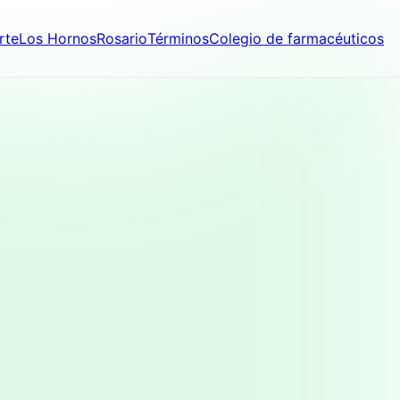
rte
Los Hornos
Rosario
Términos
Colegio de farmacéuticos