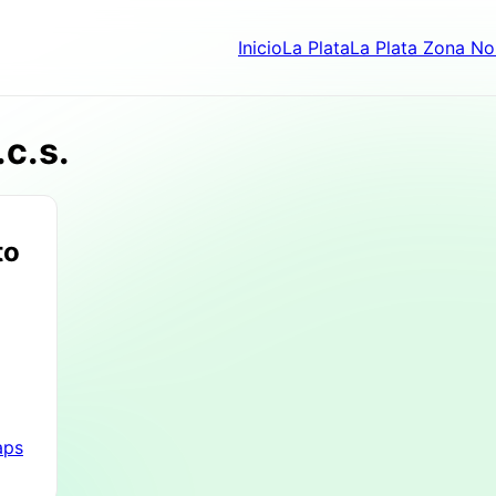
Inicio
La Plata
La Plata Zona No
c.s.
to
aps