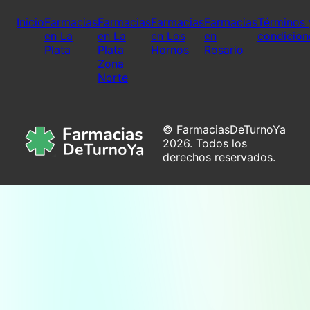
Inicio
Farmacias
Farmacias
Farmacias
Farmacias
Términos 
en La
en La
en Los
en
condicion
Plata
Plata
Hornos
Rosario
Zona
Norte
© FarmaciasDeTurnoYa
2026. Todos los
derechos reservados.