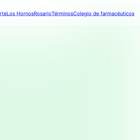
rte
Los Hornos
Rosario
Términos
Colegio de farmacéuticos