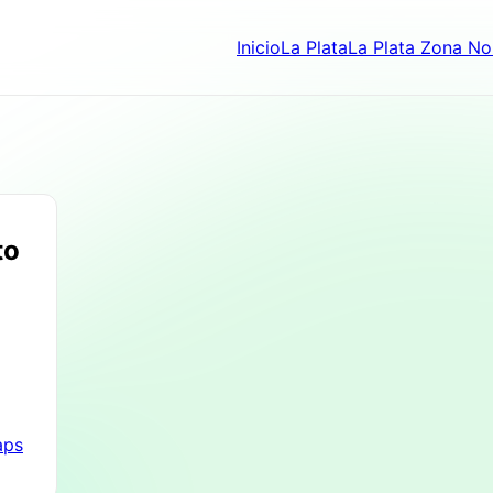
Inicio
La Plata
La Plata Zona No
to
aps