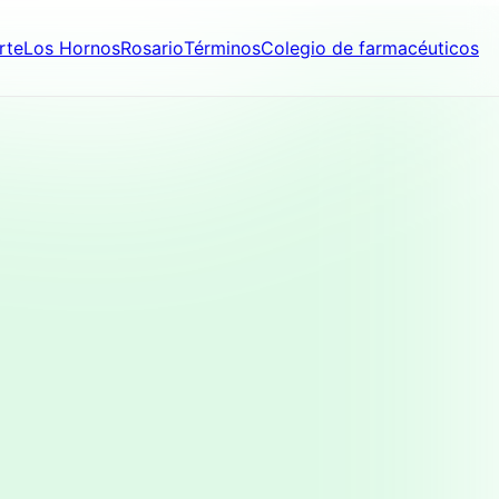
rte
Los Hornos
Rosario
Términos
Colegio de farmacéuticos