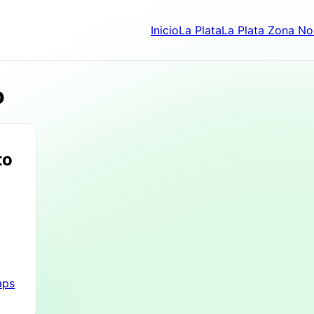
Inicio
La Plata
La Plata Zona No
o
to
aps