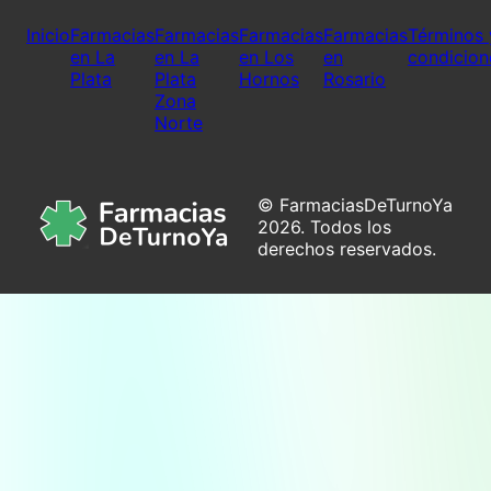
Inicio
Farmacias
Farmacias
Farmacias
Farmacias
Términos 
en La
en La
en Los
en
condicion
Plata
Plata
Hornos
Rosario
Zona
Norte
© FarmaciasDeTurnoYa
2026. Todos los
derechos reservados.