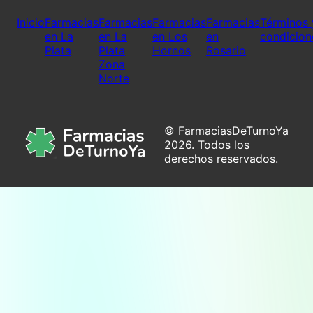
Inicio
Farmacias
Farmacias
Farmacias
Farmacias
Términos 
en La
en La
en Los
en
condicion
Plata
Plata
Hornos
Rosario
Zona
Norte
© FarmaciasDeTurnoYa
2026. Todos los
derechos reservados.