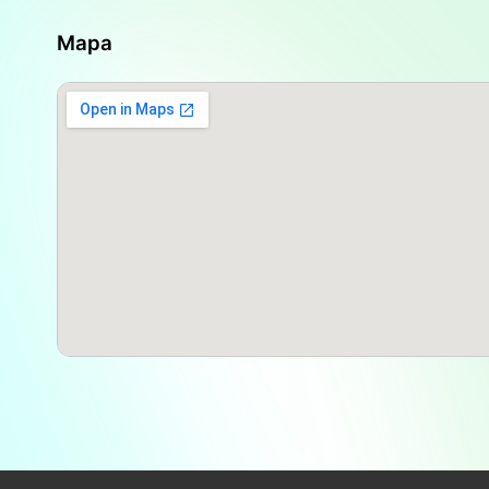
El contexto de la localidad también juega un pape
donde los servicios de salud son de suma importa
Mapa
Corrientes, este pueblo cuenta con varios puntos
oferta de
Farmacentro - Cuidar Vida
. La farmaci
el centro de la localidad, lo que la convierte en 
necesiten productos farmacéuticos y de cuidado 
otros comercios y servicios hace que la visita a l
experiencia de compra más amplia, donde los clie
diligencias.
En cuanto a los servicios adicionales, aunque
Far
principalmente en la venta de medicamentos y pr
fundamental que los clientes se informen sobre la
adicionales que puedan ofrecer. Muchos establec
servicios como la toma de presión arterial, contr
dermocosmética y otros, que pueden ser de gran ut
obtener detalles sobre estos servicios, es recome
directamente al número telefónico
0379 15-491
A pesar de sus numerosas fortalezas, es import
Cuidar Vida
no está abierta los domingos. Esta li