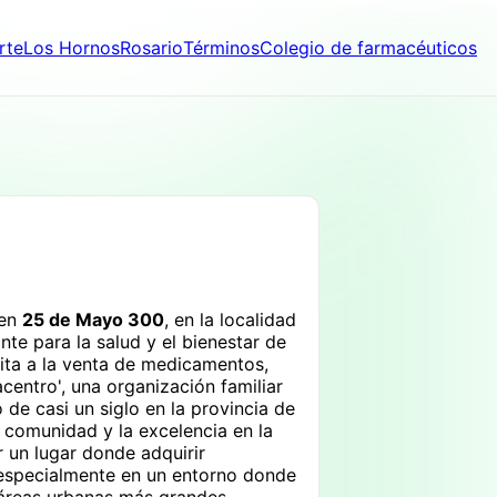
rte
Los Hornos
Rosario
Términos
Colegio de farmacéuticos
 en
25 de Mayo 300
, en la localidad
nte para la salud y el bienestar de
mita a la venta de medicamentos,
entro', una organización familiar
 de casi un siglo en la provincia de
a comunidad y la excelencia en la
r un lugar donde adquirir
 especialmente en un entorno donde
 áreas urbanas más grandes.