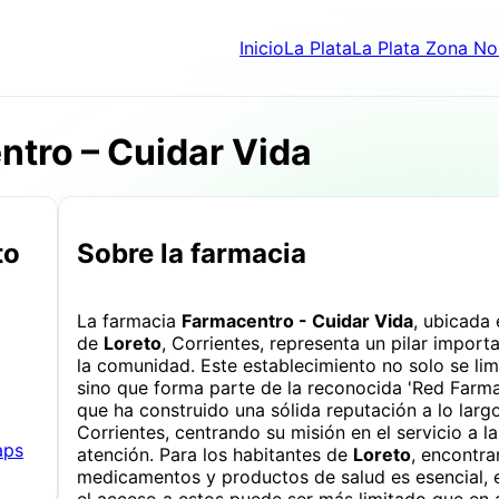
Inicio
La Plata
La Plata Zona No
tro – Cuidar Vida
to
Sobre la farmacia
La farmacia
Farmacentro - Cuidar Vida
, ubicada
de
Loreto
, Corrientes, representa un pilar importa
la comunidad. Este establecimiento no solo se li
sino que forma parte de la reconocida 'Red Farmac
que ha construido una sólida reputación a lo largo
Corrientes, centrando su misión en el servicio a l
aps
atención. Para los habitantes de
Loreto
, encontra
medicamentos y productos de salud es esencial,
el acceso a estos puede ser más limitado que en