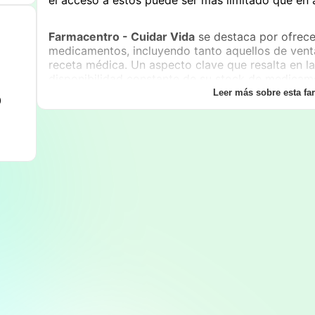
Farmacentro - Cuidar Vida
se destaca por ofrece
medicamentos, incluyendo tanto aquellos de vent
receta médica. Un aspecto clave que resalta en la
disponibilidad constante de su stock de medicamen
clientes pueden confiar en que encontrarán lo que
Leer más sobre esta fa
0
Además de fármacos, la farmacia cuenta con un s
de perfumería e higiene personal. Desde artículos
productos para el cabello y necesidades para beb
una solución integral para las compras cotidianas 
Los horarios de atención son otro de los puntos 
Vida
. La farmacia opera de lunes a sábado, con u
8:00 hasta las 12:30
y desde las
16:30 hasta las
los residentes de
Loreto
realizar sus compras en
rutinas diarias, ya sea antes de ir al trabajo o de
apertura durante el sábado en los mismos horario
ya que muchos comercios reducen su atención dur
así que los clientes puedan acceder a los producto