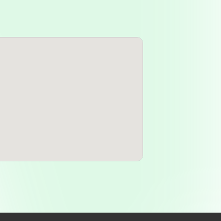
l crucial.
Loreto
es una comunidad
ncia. Ubicada en la provincia de
 de interés que complementan la
a se puede encontrar fácilmente en
un destino conveniente para quienes
personal. Además, la cercanía a
a farmacia sea parte de una
ntes pueden realizar otras
macentro - Cuidar Vida
se centra
oductos de perfumería, es
 disponibilidad de servicios
imientos modernos incluyen
ol de glucosa, asesoramiento en
ilidad para los clientes. Para
ndable contactar a la farmacia
-2764
.
ante mencionar que
Farmacentro -
mitación puede ser un factor a