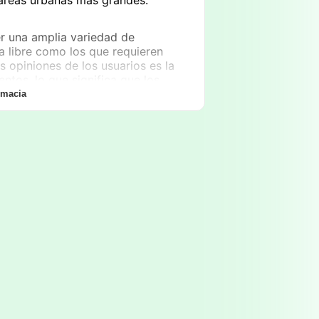
r una amplia variedad de
a libre como los que requieren
s opiniones de los usuarios es la
tos, lo que significa que los
 necesitan para sus tratamientos.
rmacia
urtido considerable de productos
 de cuidado facial y corporal, hasta
és y adultos, Farmacentro brinda
de sus clientes.
fuertes de
Farmacentro - Cuidar
n horario partido que va desde las
 21:00
. Esta flexibilidad permite a
 momentos que se adapten a sus
spués de una larga jornada. La
s es particularmente beneficiosa,
ante el fin de semana, permitiendo
s que necesiten en su día libre.