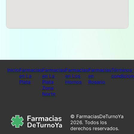
Para planificar una visita a
Farmacia Alumine
, es
crucial conocer sus particularidades operativas.
El comercio funciona con un horario partido, una
modalidad común en la región, pero que puede
requerir cierta planificación por parte de los
clientes, especialmente de aquellos que no están
familiarizados con este ritmo. El horario de
atención es el siguiente:
Lunes a viernes: de
9:00 a 13:00 y de 17:00 a 21:00. Sábados: de
9:00 a 13:00 y de 18:00 a 21:00.
Esta
Inicio
Farmacias
Farmacias
Farmacias
Farmacias
Términos 
disposición permite a los clientes realizar sus
en La
en La
en Los
en
condicion
compras incluso después de sus propias
Plata
Plata
Hornos
Rosario
actividades diarias, brindando una ventana de
Zona
tiempo conveniente para quienes finalizan sus
Norte
jornadas laborales más tarde.
Uno de los puntos a considerar es que la
© FarmaciasDeTurnoYa
farmacia permanece cerrada los
domingos
. Esto
2026. Todos los
significa que no estará disponible para atender
derechos reservados.
necesidades que surjan durante ese día. Sin