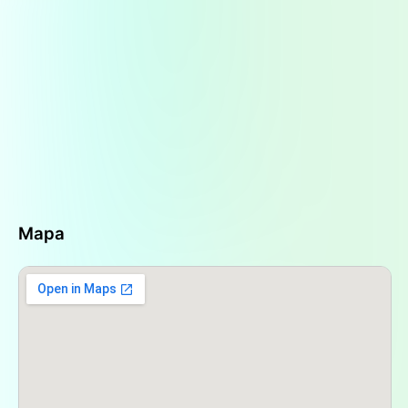
dispensación de medicamentos tanto con receta
como de venta libre,
Farmacia Alumine
complementa su oferta con otras líneas de
productos esenciales para el cuidado integral de
la salud y la belleza.
Entre los servicios y productos que los clientes
pueden encontrar en
Farmacia Alumine
se
incluyen: un surtido de
perfumería
que abarca
una selección de fragancias y artículos de
perfumería, permitiendo a los clientes encontrar
productos ideales para el uso diario o para
ocasiones especiales. También disponen de
Mapa
artículos para el
cuidado personal y
dermocosmética
, ofreciendo opciones para
diferentes necesidades y tipos de piel. Además,
ofrecen un servicio de
entrega a domicilio
, una
facilidad invaluable especialmente para personas
con movilidad reducida o que no pueden
desplazarse fácilmente, lo cual demuestra un
compromiso adicional con el bienestar de la
comunidad.