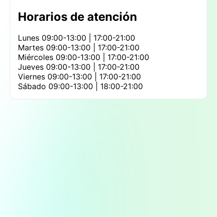
personal de esta farmacia ha sido descrito
Horarios de atención
repetidamente como excepcionalmente amable,
cordial y con una notable disposición para
Lunes
09:00-13:00 | 17:00-21:00
solucionar inconvenientes. Los visitantes se
Martes
09:00-13:00 | 17:00-21:00
sienten cómodos y escuchados, una cualidad
Miércoles
09:00-13:00 | 17:00-21:00
que transforma la compra de remedios en una
Jueves
09:00-13:00 | 17:00-21:00
experiencia de confianza y tranquilidad. Esta
Viernes
09:00-13:00 | 17:00-21:00
capacidad para generar un ambiente agradable y
Sábado
09:00-13:00 | 18:00-21:00
de apoyo es su mayor fortaleza y lo que motiva
a muchos a volver a esta farmacia como su
primera opción.
La atención farmacéutica aquí va más allá de la
simple transacción. Implica una genuina
preocupación por el cliente, buscando
activamente soluciones cuando un producto no
está disponible o cuando surgen dudas sobre un
tratamiento. Este enfoque personalizado es
especialmente valioso en una comunidad donde
el trato cercano y la confianza son
fundamentales. Aunque su principal función es la