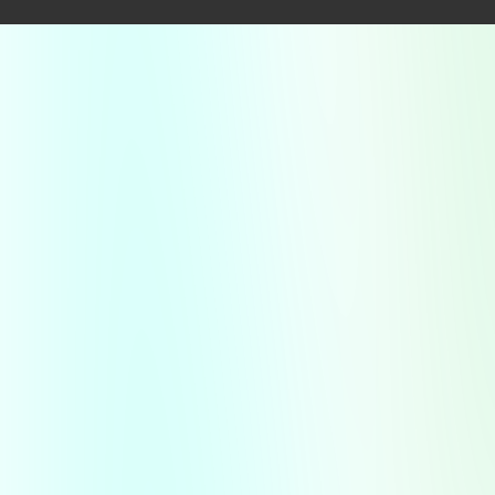
embargo, este inconveniente se ve mitigado por
el sistema de farmacias de turno que opera en la
provincia de Neuquén. Para urgencias en
domingo o durante el horario nocturno, los
residentes y visitantes deben consultar cuál es la
farmacia de turno designada en Aluminé para
esa fecha específica. Se recomienda verificar
esta información en fuentes locales o a través
del Colegio Farmacéutico de la provincia para
asegurar el acceso a medicamentos en caso de
emergencia.
Otro aspecto a considerar, propio de
establecimientos en localidades más pequeñas,
es el stock de productos muy especializados. Si
bien
Farmacia Alumine
cuenta con un surtido
completo para las necesidades más comunes,
para medicamentos específicos o de baja
rotación, es aconsejable contactar previamente
al teléfono
02942 49-6352
para confirmar su
disponibilidad y evitar un viaje innecesario.