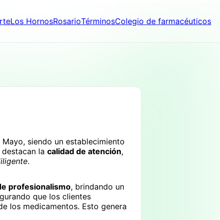
rte
Los Hornos
Rosario
Términos
Colegio de farmacéuticos
e Mayo, siendo un establecimiento
s destacan la
calidad de atención
,
iligente
.
de profesionalismo
, brindando un
gurando que los clientes
de los medicamentos. Esto genera