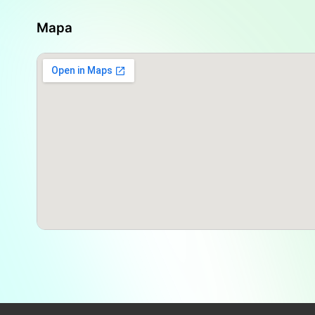
servicio de entrega a domicilio es un aspecto fun
especialmente para personas mayores o aquellas c
Mapa
muy valorado por la comunidad.
La farmacia también tiene un surtido variado de 
suplementos, y productos de cuidado personal. E
clientes puedan encontrar casi todo lo que necesit
desplazamientos innecesarios a otros comercios. L
experiencia del personal contribuyen a que la ex
satisfactoria y completa.
A pesar de la alta calidad del servicio que ofrece
importante mencionar que la presencia digital del
mejorada. Aunque tienen un perfil en redes sociale
que puede dificultar el acceso a información actu
promociones o la confirmación de su participació
turno. Una mayor actividad digital podría facilit
comunidad y atraer a un público más joven, que s
antes de realizar sus compras.
En cuanto a la disponibilidad de productos, aunq