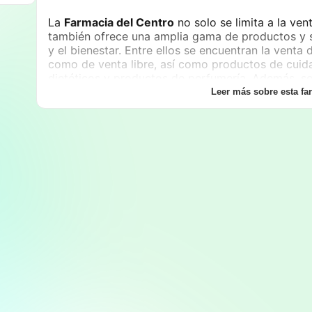
La
Farmacia del Centro
no solo se limita a la ve
también ofrece una amplia gama de productos y s
y el bienestar. Entre ellos se encuentran la vent
como de venta libre, así como productos de cuid
dietéticos y productos de perfumería. Además, se
de tensiómetros digitales, alcohol en gel y otros 
Leer más sobre esta fa
atención personalizada es un aspecto esencial, y 
siempre dispuesto a asesorar a los clientes sobr
y medicamentos.
Para consultas o realizar pedidos, los clientes p
3299
. En cuanto a los horarios de atención, la f
lunes a sábados de 8:00 a 12:30 y de 16:00 a 2
acceder a sus productos y servicios en horarios 
La ubicación de la
Farmacia del Centro
es estrat
zona central de
Aimogasta
, lo que facilita el a
quienes se desplazan en vehículo. Situada cerca 
y centros de atención médica, su localización se
conveniente para aquellos que buscan productos 