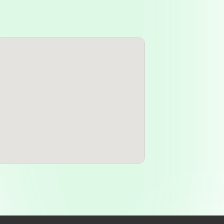
damental que la distingue,
on movilidad reducida, lo cual es
productos que incluye vitaminas,
sta diversidad asegura que los
an en un solo lugar, evitando así
a atención al detalle y la
periencia de compra sea
 la
Farmacia del Centro
, es
 establecimiento podría ser
s, la actividad no es constante, lo
alizada sobre horarios de atención,
n en el sistema de farmacias de
ar una mejor comunicación con la
uele buscar información en línea
ue la
Farmacia del Centro
cuenta