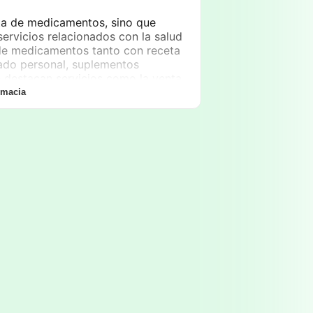
nta de medicamentos, sino que
ervicios relacionados con la salud
a de medicamentos tanto con receta
ado personal, suplementos
 destacan servicios como la venta
artículos de primera necesidad. La
rmacia
el personal capacitado está
e el uso adecuado de los productos
ueden comunicarse al
0380 437-
armacia se encuentra abierta de
0:00
, lo que permite a los usuarios
que se adaptan a sus necesidades.
égica, ya que se encuentra en una
cceso tanto para peatones como para
de puntos de interés, como escuelas
 convierte en una parada
de salud y bienestar. Además, su