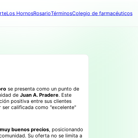
rte
Los Hornos
Rosario
Términos
Colegio de farmacéuticos
oro
se presenta como un punto de
unidad de
Juan A. Pradere
. Este
ión positiva entre sus clientes
r ser calificada como "excelente"
muy buenos precios
, posicionando
omunidad. Su oferta no se limita a