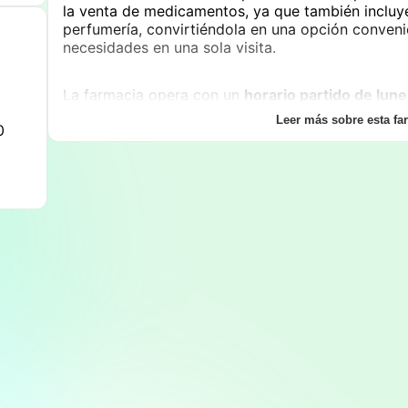
la venta de medicamentos, ya que también incluye
perfumería, convirtiéndola en una opción conveni
necesidades en una sola visita.
La farmacia opera con un
horario partido de lune
12:30 y de 16:30 a 20:30, y los sábados solo por
Leer más sobre esta fa
0
los domingos, la calidad del servicio y la ampli
Dorronsoro
un establecimiento altamente recomen