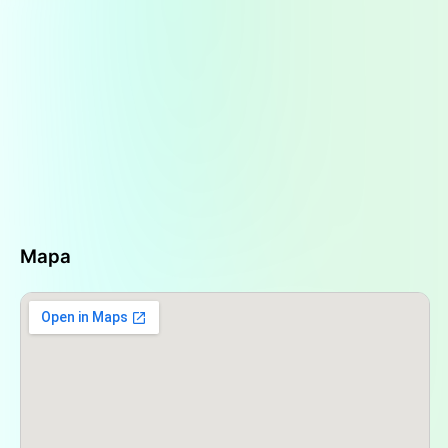
facilitar que puedan realizar sus compras tanto a
primera hora como al final de su jornada laboral.
En cuanto a la ubicación,
Farmacia Epifanio
se
encuentra en un área accesible del barrio,
facilitando el acceso a todos los miembros de la
comunidad. Es fácil llegar, ya que está situada en
una calle principal, lo que permite que las
personas puedan acercarse sin dificultad.
Además, la farmacia cuenta con una entrada
accesible para sillas de ruedas, lo que es un
detalle inclusivo que demuestra su compromiso
con todos los clientes, independientemente de
Mapa
sus capacidades físicas.
Aparte de sus servicios de farmacia,
Farmacia
Epifanio
también se destaca por las actividades
que organiza, como
cursos de primeros
auxilios
, lo que refleja su interés en brindar
apoyo a la comunidad más allá de la simple
venta de productos. Este tipo de iniciativas,
junto con su atención personalizada, han logrado