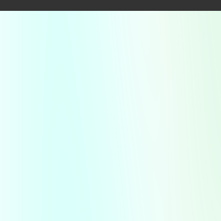
línea. Aunque su sitio web está asociado a un
directorio general, no cuenta con una plataforma
propia que permita a los clientes realizar
compras en línea o consultar el stock en tiempo
real. La implementación de una página web más
funcional podría atraer a nuevos clientes y
mejorar la relación con los existentes, ofreciendo
opciones de compra más convenientes.
En conclusión,
Farmacia Epifanio
se destaca
como una opción de confianza en
Eduardo
Castex
, caracterizándose por su atención
farmacéutica excepcional y su trato amable y
profesional. Con una variada oferta de
productos y servicios, como la entrega a
domicilio y la accesibilidad, se posiciona como
un negocio enfocado en las necesidades de su
comunidad. Aunque hay áreas de oportunidad en
su estrategia digital, la farmacia ha logrado
construir una sólida reputación basada en el
factor humano, un activo esencial en el cuidado
de la salud de la comunidad.