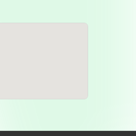
ipal, es fácilmente visible y
Además, su cercanía a otros
sea un lugar conveniente para
 es pequeña pero acogedora, y la
iendo no solo a los habitantes
reas cercanas en busca de productos
Farmacia INSFRAN
es un aspecto
ene una valoración de 3 estrellas,
. Esto indica que hay oportunidades
 interacciones con clientes
 redes sociales y un número de
n con los clientes, permitiendo
e los mismos. En la era digital, la
ores son cruciales para atraer a
vicio.
establecimientos como la
Farmacia
aludable para los consumidores.
er altos estándares de servicio y