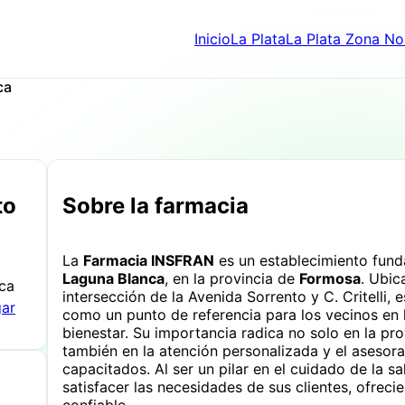
Inicio
La Plata
La Plata Zona No
ca
to
Sobre la farmacia
La
Farmacia INSFRAN
es un establecimiento fun
Laguna Blanca
, en la provincia de
Formosa
. Ubic
nca
intersección de la Avenida Sorrento y C. Critelli,
gar
como un punto de referencia para los vecinos en l
bienestar. Su importancia radica no solo en la pr
también en la atención personalizada y el asesor
capacitados. Al ser un pilar en el cuidado de la 
satisfacer las necesidades de sus clientes, ofrec
confiable.