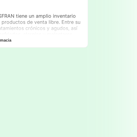
NSFRAN tiene un amplio inventario
roductos de venta libre. Entre su
atamientos crónicos y agudos, así
friados, alergias y malestares
con productos de cuidado personal
rmacia
os destinados a bebés y maternidad.
cuentren todo lo que necesitan en
ra y asegurando su bienestar.
do de la
Farmacia INSFRAN
. La
artido que se adapta a las rutinas
urno mañana: de 8:00 a 12:00
in embargo, es importante señalar
 que los residentes deben planificar
rvicio están diseñados para ofrecer
nsultarle al farmacéutico sobre la
fesional.
n privilegiada que facilita el