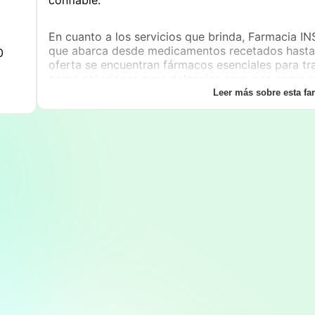
En cuanto a los servicios que brinda, Farmacia I
que abarca desde medicamentos recetados hasta p
0
oferta se encuentran fármacos esenciales para tr
como soluciones para dolencias comunes como res
estomacales. Además, el establecimiento cuenta 
Leer más sobre esta fa
e higiene, material de primeros auxilios y artícul
Este enfoque integral permite que los clientes en
un solo lugar, facilitando su experiencia de comp
Los horarios de atención son un aspecto destaca
farmacia opera de lunes a sábado, en un horario p
de la comunidad. Los turnos son los siguientes:
T
horas
y
Turno tarde: de 16:00 a 20:00 horas
. S
que el establecimiento cierra los domingos, por lo
sus compras en consecuencia. La atención y el se
comodidad a los consumidores, quienes pueden co
disponibilidad de productos y recibir asesoría pro
La
Farmacia INSFRAN
se encuentra en una ubicació