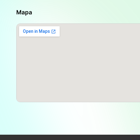
acceso a sus clientes. Situada en una avenida princ
accesible para los habitantes de
Laguna Blanca
. 
Mapa
comercios y servicios del área contribuye a que 
realizar compras. La comunidad de Laguna Blanca
farmacia se ha integrado en su tejido social, sirv
locales, sino también a aquellos que llegan de á
farmacéuticos y atención de calidad.
En el contexto actual, la presencia en línea de la
que requiere atención. Actualmente, la farmacia ti
basándose en una única opinión pública sin texto
para mejorar su reputación digital y fomentar más
satisfechos. Contar con un sitio web, perfiles en
teléfono accesible podría facilitar la comunicació
consultas rápidas y mejorando así la experiencia d
retroalimentación y las opiniones de los consumid
nuevos clientes y establecer la confianza en el ser
La competencia en
Laguna Blanca
incluye otros 
San Miguel
, lo que genera un mercado activo y s
Esta competencia invita a los comercios a manten