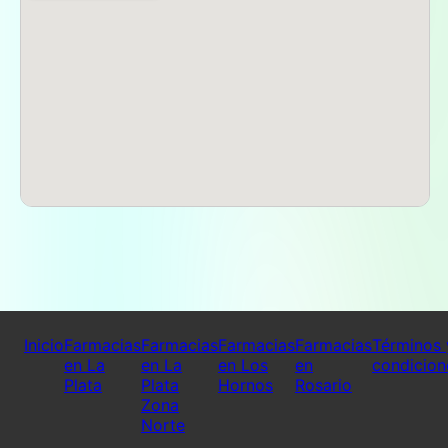
Inicio
Farmacias
Farmacias
Farmacias
Farmacias
Términos 
en La
en La
en Los
en
condicion
Plata
Plata
Hornos
Rosario
Zona
Norte