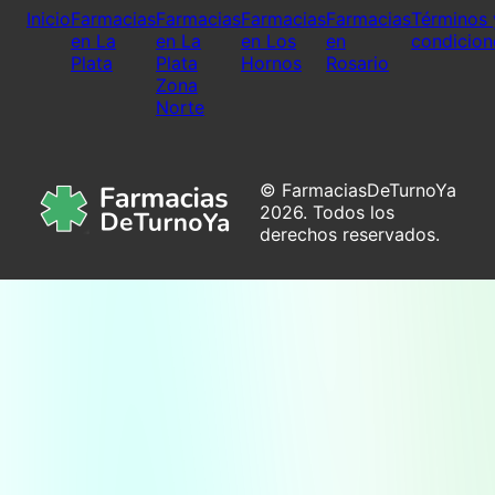
Inicio
Farmacias
Farmacias
Farmacias
Farmacias
Términos 
en La
en La
en Los
en
condicion
Plata
Plata
Hornos
Rosario
Zona
Norte
© FarmaciasDeTurnoYa
2026. Todos los
derechos reservados.