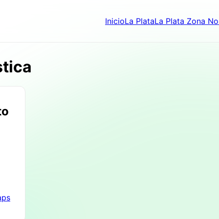
Inicio
La Plata
La Plata Zona No
tica
to
aps