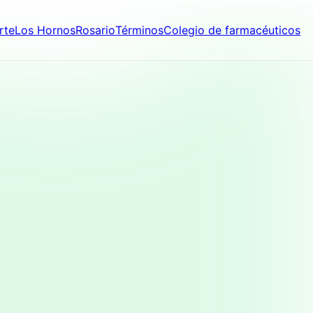
rte
Los Hornos
Rosario
Términos
Colegio de farmacéuticos