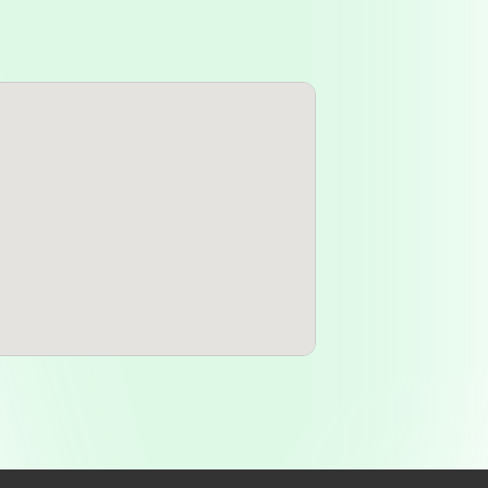
espertina es una ventaja
rir productos fuera del horario
r simple comodidad. Sin duda, el
un plus que muchos clientes
productos de salud en momentos
onar que a pesar de su importancia
ecto a la dirección. Mientras que
ncuentra en "Jujuy C Menem Tucuman
 que sugieren que "hace mucho que
nfusión. Para aquellos interesados
nte que intenten verificar la
encuentra en los registros del
mación puede proporcionar claridad
nillaco es una pequeña localidad
on vitales para el bienestar de los
ntra en una zona accesible, lo que
dad. Para quienes vienen desde otras