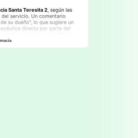
cia Santa Teresita 2
, según las
d del servicio. Un comentario
 de su dueño", lo que sugiere un
acéutica directa por parte del
enerando un vínculo de confianza
La figura del farmacéutico de
rmacia
la. Aparte de la venta de
macia también puede ofrecer
omo una opción conveniente para
 salud en un solo lugar.
a
Farmacia Santa Teresita 2
se
 Los clientes pueden esperar un
la salud, la posibilidad de realizar
e se ofrecen, y, en algunas
e enfoque integral hacia la salud
dad para la comunidad.
n, la farmacia opera en horario
las 13:00
y, notablemente, desde