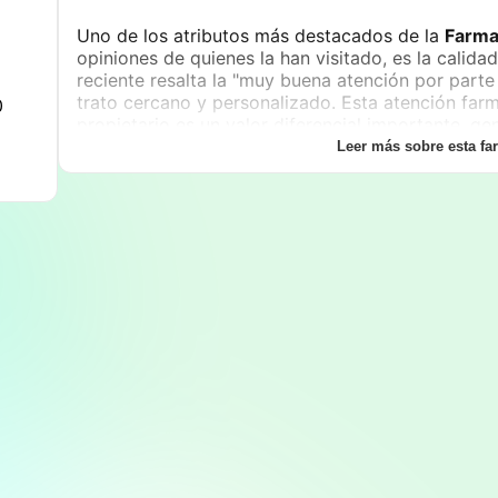
Uno de los atributos más destacados de la
Farma
opiniones de quienes la han visitado, es la calida
reciente resalta la "muy buena atención por parte
trato cercano y personalizado. Esta atención farm
0
propietario es un valor diferencial importante, g
que a menudo se pierde en cadenas más grandes. 
Leer más sobre esta fa
confianza es clave, y este negocio parece cultivar
medicamentos recetados y de venta libre, la far
productos de perfumería, lo cual la posiciona c
cubrir diversas necesidades de cuidado personal y
En cuanto a la consulta y servicios adicionales, l
esfuerza por ofrecer más que solo medicamentos.
servicio completo que incluye asesoramiento sobre 
consultas sobre los medicamentos y productos qu
ocasiones, servicios como la toma de presión. Est
ayuda a crear un ambiente de confianza y seguri
Respecto a la disponibilidad y horarios de atenció
partido de lunes a sábado, desde las
8:00 hasta 