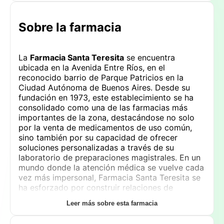
Sobre la farmacia
La
Farmacia Santa Teresita
se encuentra
ubicada en la Avenida Entre Ríos, en el
reconocido barrio de Parque Patricios en la
Ciudad Autónoma de Buenos Aires. Desde su
fundación en 1973, este establecimiento se ha
consolidado como una de las farmacias más
importantes de la zona, destacándose no solo
por la venta de medicamentos de uso común,
sino también por su capacidad de ofrecer
soluciones personalizadas a través de su
laboratorio de preparaciones magistrales. En un
mundo donde la atención médica se vuelve cada
vez más impersonal, Farmacia Santa Teresita se
ha esforzado por construir relaciones de
confianza con sus clientes, brindando un servicio
Leer más sobre esta farmacia
de calidad que mantiene a sus pacientes
regresando año tras año.