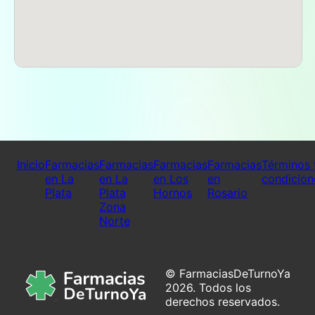
utilizan el transporte público. También está
rodeada de una variedad de restaurantes y cafés
que ofrecen un espacio ideal para quien desee
disfrutar de un momento de relax después de
visitar la farmacia. El entorno es seguro y
amigable, lo que contribuye a una experiencia de
compra placentera. Los residentes del barrio
valoran la cercanía de la farmacia como un
recurso vital para sus necesidades de salud.
Farmacia Santa Teresita no solo se enfoca en
Inicio
Farmacias
Farmacias
Farmacias
Farmacias
Términos 
ofrecer medicamentos y productos de
en La
en La
en Los
en
condicion
perfumería, sino que también se esfuerza por
Plata
Plata
Hornos
Rosario
establecer un vínculo con su comunidad. Su
Zona
atención de calidad, la especialización en
Norte
preparaciones magistrales y el servicio
personalizado la convierten en una opción
preferida para muchos. La farmacia se presenta
como un lugar donde la salud y el bienestar son
© FarmaciasDeTurnoYa
prioridades, y donde cada cliente puede sentirse
2026. Todos los
valorado y escuchado. Este enfoque en el
derechos reservados.
servicio al cliente ha creado una base sólida de