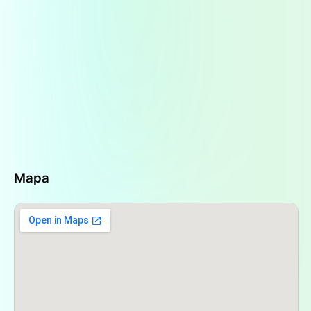
físicamente.
Para comunicarse
con la Farmacia Santa
Teresita, los clientes pueden visitar su sitio web
o comunicarse directamente a través de su
teléfono
de contacto que se encuentra
disponible en sus plataformas online. También
ofrecen un servicio de atención al cliente a
través de WhatsApp, que ha sido elogiado por
su eficiencia. Los horarios de atención son de
lunes a viernes de 8:00 a 20:00
y
sábados de
8:00 a 13:00
, lo que permite a los clientes
Mapa
programar sus visitas o consultas de acuerdo a
su conveniencia.
El barrio de Parque Patricios es conocido por su
ambiente tranquilo y su cercanía a diversos
puntos de interés en la Ciudad Autónoma de
Buenos Aires. La farmacia se encuentra a pocos
pasos de la
Estación Parque Patricios
del Subte,
lo que facilita el acceso para aquellos que