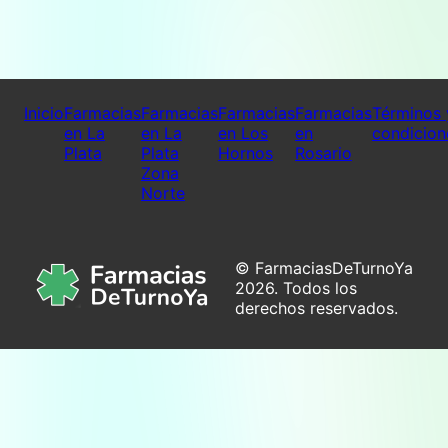
Inicio
Farmacias
Farmacias
Farmacias
Farmacias
Términos 
en La
en La
en Los
en
condicion
Plata
Plata
Hornos
Rosario
Zona
Norte
© FarmaciasDeTurnoYa
2026. Todos los
derechos reservados.