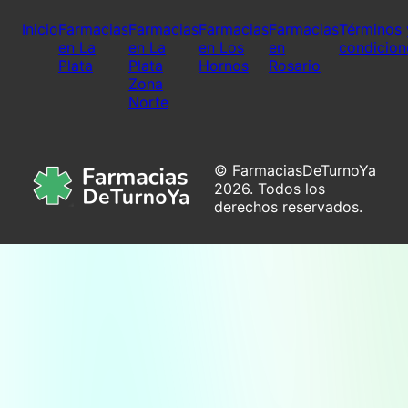
Inicio
Farmacias
Farmacias
Farmacias
Farmacias
Términos 
en La
en La
en Los
en
condicion
Plata
Plata
Hornos
Rosario
Zona
Norte
© FarmaciasDeTurnoYa
2026. Todos los
derechos reservados.