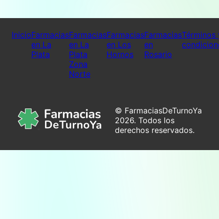
Inicio
Farmacias
Farmacias
Farmacias
Farmacias
Términos 
en La
en La
en Los
en
condicion
Plata
Plata
Hornos
Rosario
Zona
Norte
© FarmaciasDeTurnoYa
2026. Todos los
derechos reservados.