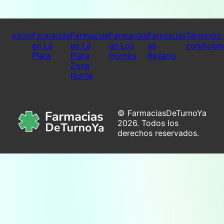
Inicio
Farmacias
Farmacias
Farmacias
Farmacias
Términos 
en La
en La
en Los
en
condicion
Plata
Plata
Hornos
Rosario
Zona
Norte
© FarmaciasDeTurnoYa
2026. Todos los
derechos reservados.