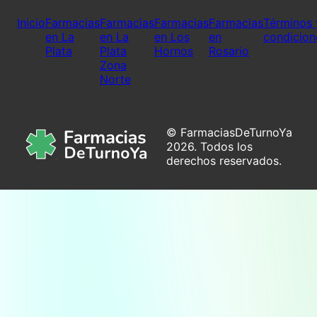
Inicio
Farmacias
Farmacias
Farmacias
Farmacias
Términos 
en La
en La
en Los
en
condicion
Plata
Plata
Hornos
Rosario
Zona
Norte
© FarmaciasDeTurnoYa
2026. Todos los
derechos reservados.