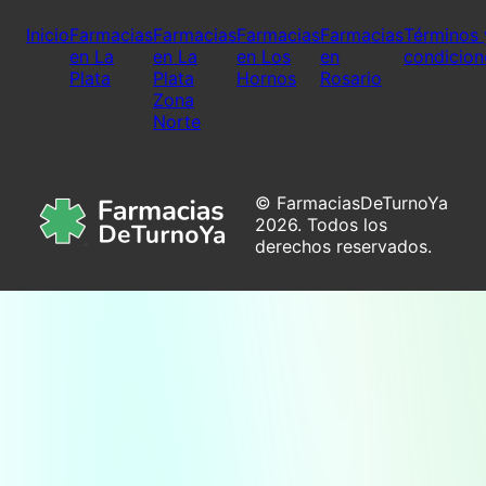
Inicio
Farmacias
Farmacias
Farmacias
Farmacias
Términos 
en La
en La
en Los
en
condicion
Plata
Plata
Hornos
Rosario
Zona
Norte
© FarmaciasDeTurnoYa
2026. Todos los
derechos reservados.