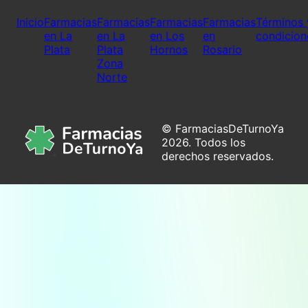
Inicio
Farmacias
Farmacias
Farmacias
Farmacias
Términos 
en La
en La
en Los
en
condicion
Plata
Plata
Hornos
Rosario
Zona
Norte
© FarmaciasDeTurnoYa
2026. Todos los
derechos reservados.