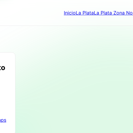
Inicio
La Plata
La Plata Zona No
to
aps