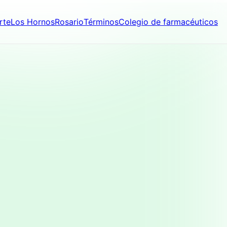
rte
Los Hornos
Rosario
Términos
Colegio de farmacéuticos