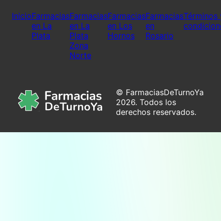
Inicio
Farmacias
Farmacias
Farmacias
Farmacias
Términos 
en La
en La
en Los
en
condicion
Plata
Plata
Hornos
Rosario
Zona
Norte
© FarmaciasDeTurnoYa
2026. Todos los
derechos reservados.