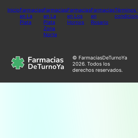
Inicio
Farmacias
Farmacias
Farmacias
Farmacias
Términos 
en La
en La
en Los
en
condicion
Plata
Plata
Hornos
Rosario
Zona
Norte
© FarmaciasDeTurnoYa
2026. Todos los
derechos reservados.