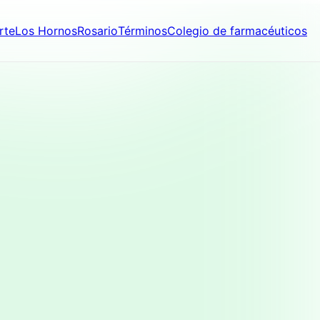
rte
Los Hornos
Rosario
Términos
Colegio de farmacéuticos