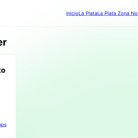
Inicio
La Plata
La Plata Zona No
er
to
aps