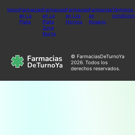
Inicio
Farmacias
Farmacias
Farmacias
Farmacias
Términos 
en La
en La
en Los
en
condicion
Plata
Plata
Hornos
Rosario
Zona
Norte
© FarmaciasDeTurnoYa
2026. Todos los
derechos reservados.