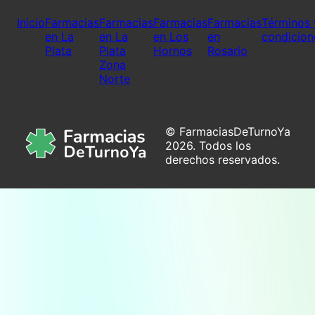
Inicio
Farmacias
Farmacias
Farmacias
Farmacias
Términos 
en La
en La
en Los
en
condicion
Plata
Plata
Hornos
Rosario
Zona
Norte
© FarmaciasDeTurnoYa
2026. Todos los
derechos reservados.