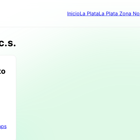
Inicio
La Plata
La Plata Zona No
c.s.
to
aps