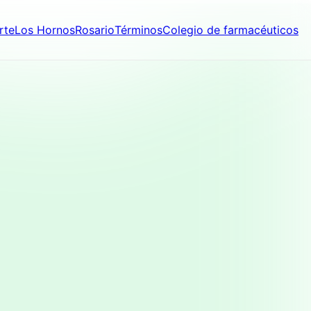
rte
Los Hornos
Rosario
Términos
Colegio de farmacéuticos