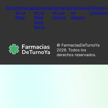
Inicio
Farmacias
Farmacias
Farmacias
Farmacias
Términos 
en La
en La
en Los
en
condicion
Plata
Plata
Hornos
Rosario
Zona
Norte
© FarmaciasDeTurnoYa
2026. Todos los
derechos reservados.