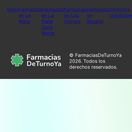
Inicio
Farmacias
Farmacias
Farmacias
Farmacias
Términos 
en La
en La
en Los
en
condicion
Plata
Plata
Hornos
Rosario
Zona
Norte
© FarmaciasDeTurnoYa
2026. Todos los
derechos reservados.