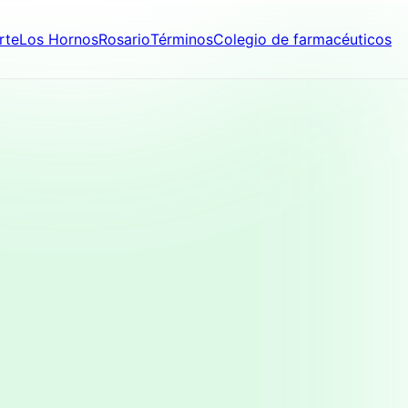
rte
Los Hornos
Rosario
Términos
Colegio de farmacéuticos