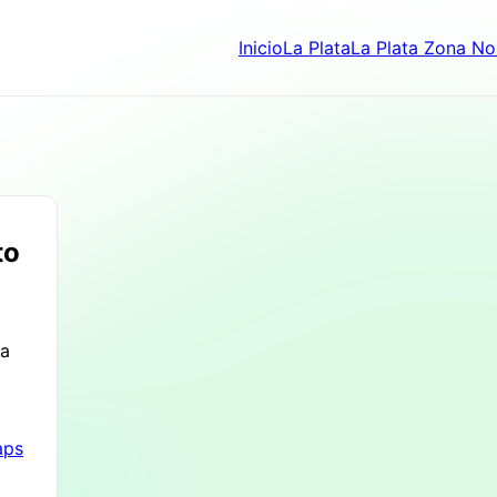
Inicio
La Plata
La Plata Zona No
to
ta
aps