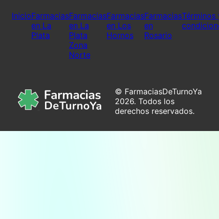
Inicio
Farmacias
Farmacias
Farmacias
Farmacias
Términos 
en La
en La
en Los
en
condicion
Plata
Plata
Hornos
Rosario
Zona
Norte
© FarmaciasDeTurnoYa
2026. Todos los
derechos reservados.