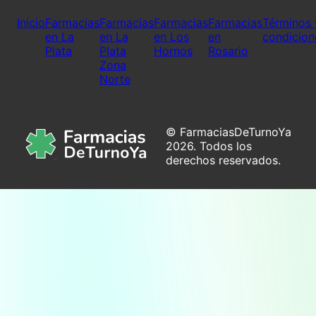
Inicio
Farmacias
Farmacias
Farmacias
Farmacias
Términos 
en La
en La
en Los
en
condicion
Plata
Plata
Hornos
Rosario
Zona
Norte
© FarmaciasDeTurnoYa
2026. Todos los
derechos reservados.